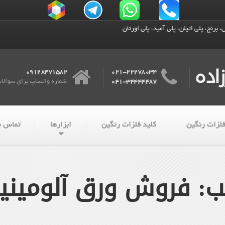
 برنج، پلی اتیلن، پلی آمید، پلی اورتان
اده
09128471582
021-22278034
شماره واتساپ برای سوالا
041-34444487
لزات رنگین
کلید فلزات رنگین
ابزارها
تماس با
: فروش ورق آلومین