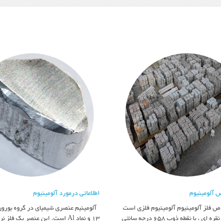
 آلومینیوم
اطلاعاتی درمورد آلومینیوم
 فلز آلومینیوم آلومینیوم فلزی است
آلومینیم عنصری شیمیای در گروه بورون 
به رنگ سفید نقره ای ، با نقطه ذوب 658 درجه سانتی
۱۳ و نماد Al است. این عنصر یک فلز