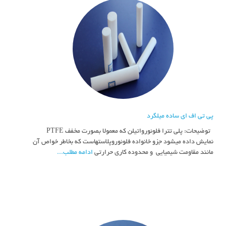
پی تی اف ای ساده میلگرد
توضیحات: پلي تترا فلوئورواتيلن كه معمولا بصورت مخفف PTFE
نمايش داده ميشود جزو خانواده فلوئوروپلاستهاست كه بخاطر خواص آن
مانند مقاومت شيميايي و محدوده كاري حرارتي
ادامه مطلب...