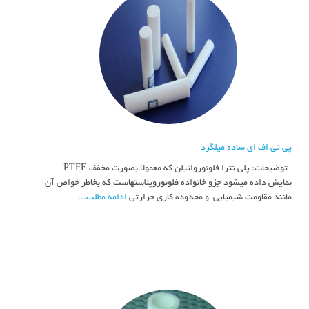
پی تی اف ای ساده میلگرد
توضیحات: پلي تترا فلوئورواتيلن كه معمولا بصورت مخفف PTFE
نمايش داده ميشود جزو خانواده فلوئوروپلاستهاست كه بخاطر خواص آن
مانند مقاومت شيميايي و محدوده كاري حرارتي
ادامه مطلب...