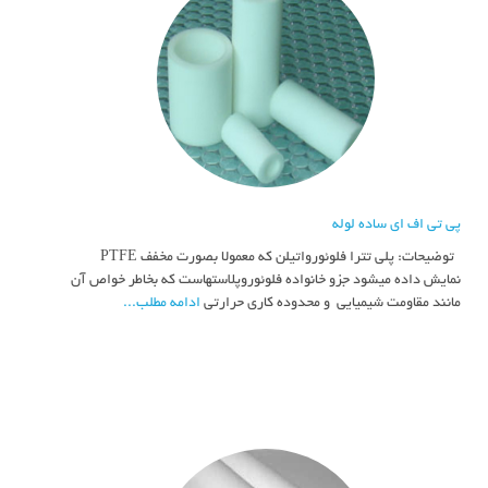
پی تی اف ای ساده لوله
توضیحات: پلي تترا فلوئورواتيلن كه معمولا بصورت مخفف PTFE
نمايش داده ميشود جزو خانواده فلوئوروپلاستهاست كه بخاطر خواص آن
مانند مقاومت شيميايي و محدوده كاري حرارتي
ادامه مطلب...