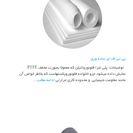
پی تی اف ای ساده ورق
توضیحات: پلي تترا فلوئورواتيلن كه معمولا بصورت مخفف PTFE
نمايش داده ميشود جزو خانواده فلوئوروپلاستهاست كه بخاطر خواص آن
مانند مقاومت شيميايي و محدوده كاري حرارتي
ادامه مطلب...