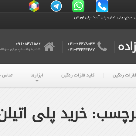
 برنج، پلی اتیلن، پلی آمید، پلی اورتان
اده
09128471582
021-22278034
شماره واتساپ برای سوالا
041-34444487
لزات رنگین
کلید فلزات رنگین
ابزارها
تماس با
رچسب: خرید پلی اتیلن