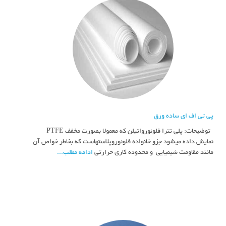
پی تی اف ای ساده ورق
توضیحات: پلي تترا فلوئورواتيلن كه معمولا بصورت مخفف PTFE
نمايش داده ميشود جزو خانواده فلوئوروپلاستهاست كه بخاطر خواص آن
مانند مقاومت شيميايي و محدوده كاري حرارتي
ادامه مطلب...