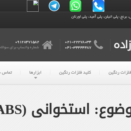
 برنج، پلی اتیلن، پلی آمید، پلی اورتان
اده
09128471582
021-22278034
شماره واتساپ برای سوالا
041-34444487
لزات رنگین
کلید فلزات رنگین
ابزارها
تماس با
ضوع: استخوانی (ABS)